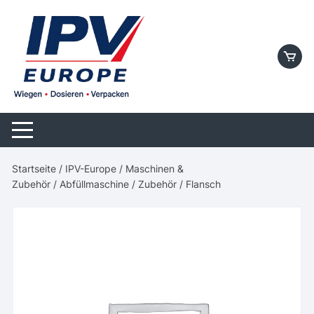
Skip
to
content
Startseite
/
IPV-Europe
/
Maschinen &
Zubehör
/
Abfüllmaschine
/
Zubehör
/ Flansch