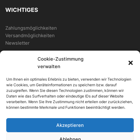
WICHTIGES
Zahlungsmöglichkeiten
Versandmöglichkeiten
Newsletter
Cookie-Zustimmung
ALLGEMEIN
verwalten
Um Ihnen ein optimales Erlebnis zu bieten, verwenden wir Technologien
Photostore
wie Cookies, um Geräteinformationen zu speichern bzw. darauf
Photostore – Musterseite
zuzugreifen. Wenn Sie diesen Technologien zustimmen, können wir
Daten wie das Surfverhalten oder eindeutige IDs auf dieser Website
Musterseite mit Shop
verarbeiten. Wenn Sie Ihre Zustimmung nicht erteilen oder zurückziehen,
können bestimmte Merkmale und Funktionen beeinträchtigt werden.
+49
Akzeptieren
7000
(0)155
Russe -
Kontakt
10-17 Uhr
626 34
Ablehnen