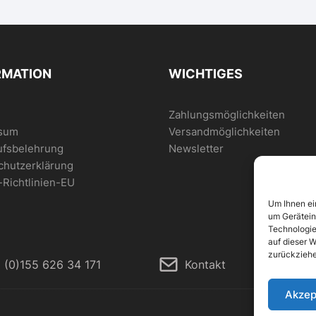
RMATION
WICHTIGES
Zahlungsmöglichkeiten
sum
Versandmöglichkeiten
ufsbelehrung
Newsletter
chutzerklärung
Richtlinien-EU
Um Ihnen ei
um Gerätein
Technologie
auf dieser W
zurückziehe
 (0)155 626 34 171
Kontakt
Akzep