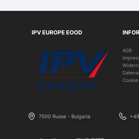
IPV EUROPE EOOD
INFO
AGB
Impres
Widerr
Datens
Cookie-
7000 Russe - Bulgaria
+49