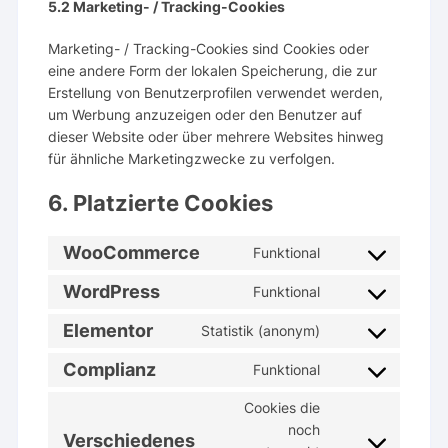
5.2 Marketing- / Tracking-Cookies
Marketing- / Tracking-Cookies sind Cookies oder
eine andere Form der lokalen Speicherung, die zur
Erstellung von Benutzerprofilen verwendet werden,
um Werbung anzuzeigen oder den Benutzer auf
dieser Website oder über mehrere Websites hinweg
für ähnliche Marketingzwecke zu verfolgen.
6. Platzierte Cookies
WooCommerce
Funktional
Consent
to
WordPress
Funktional
Consent
service
to
Elementor
Statistik (anonym)
woocommerce
Consent
service
to
Complianz
Funktional
wordpress
Consent
service
to
Cookies die
elementor
service
noch
Verschiedenes