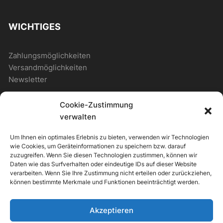
WICHTIGES
Zahlungsmöglichkeiten
Versandmöglichkeiten
Newsletter
Cookie-Zustimmung
ALLGEMEIN
verwalten
Um Ihnen ein optimales Erlebnis zu bieten, verwenden wir Technologien
Photostore
wie Cookies, um Geräteinformationen zu speichern bzw. darauf
Photostore – Musterseite
zuzugreifen. Wenn Sie diesen Technologien zustimmen, können wir
Daten wie das Surfverhalten oder eindeutige IDs auf dieser Website
Musterseite mit Shop
verarbeiten. Wenn Sie Ihre Zustimmung nicht erteilen oder zurückziehen,
können bestimmte Merkmale und Funktionen beeinträchtigt werden.
+49
Akzeptieren
7000
(0)155