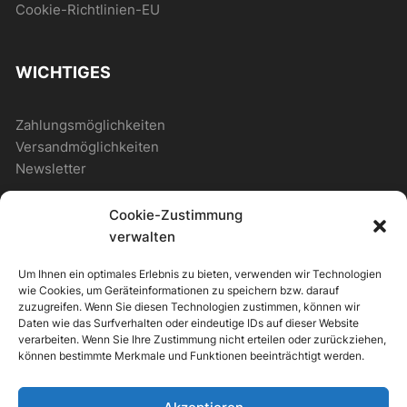
Cookie-Richtlinien-EU
WICHTIGES
Zahlungsmöglichkeiten
Versandmöglichkeiten
Newsletter
Cookie-Zustimmung
ALLGEMEIN
verwalten
Um Ihnen ein optimales Erlebnis zu bieten, verwenden wir Technologien
Photostore
wie Cookies, um Geräteinformationen zu speichern bzw. darauf
Photostore – Musterseite
zuzugreifen. Wenn Sie diesen Technologien zustimmen, können wir
Daten wie das Surfverhalten oder eindeutige IDs auf dieser Website
Musterseite mit Shop
verarbeiten. Wenn Sie Ihre Zustimmung nicht erteilen oder zurückziehen,
können bestimmte Merkmale und Funktionen beeinträchtigt werden.
+49