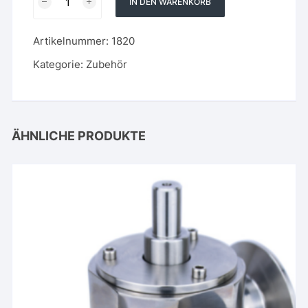
IN DEN WARENKORB
6/4
mm
Artikelnummer:
1820
Blau
Menge
Kategorie:
Zubehör
ÄHNLICHE PRODUKTE