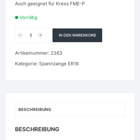
Auch geeignet für Kress FME-P
Vorrätig
ER16
IN DEN WARENKORB
Spannzange
für
Artikelnummer:
2363
ISO20
-
Kategorie:
Spannzange ER16
7
mm
-
für
Fräsmaschinen
Menge
BESCHREIBUNG
BESCHREIBUNG