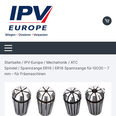
Skip
to
content
Startseite
/
IPV-Europe
/
Mechatronik
/
ATC
Spindel
/
Spannzange ER16
/ ER16 Spannzange für ISO20 – 7
mm – für Fräsmaschinen