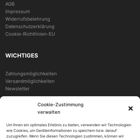
AGB
Impressum
Widerrufsbelehrung
Datenschutzerklärung
Cookie-Richtlinien-EU
WICHTIGES
Zahlungsmöglichkeiten
Versandmöglichkeiten
Newsletter
Cookie-Zustimmung
ALLGEMEIN
verwalten
Um Ihnen ein optimales Erlebnis zu bieten, verwenden wir Technologien
Photostore
wie Cookies, um Geräteinformationen zu speichern bzw. darauf
Photostore – Musterseite
zuzugreifen. Wenn Sie diesen Technologien zustimmen, können wir