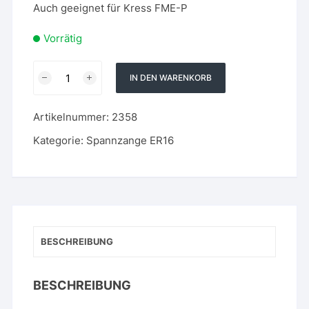
Auch geeignet für Kress FME-P
Vorrätig
ER16
IN DEN WARENKORB
Spannzange
für
Artikelnummer:
2358
ISO20
-
Kategorie:
Spannzange ER16
3
mm
-
für
Fräsmaschinen
Menge
BESCHREIBUNG
BESCHREIBUNG