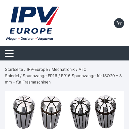
Skip
to
content
Startseite
/
IPV-Europe
/
Mechatronik
/
ATC
Spindel
/
Spannzange ER16
/ ER16 Spannzange für ISO20 – 3
mm – für Fräsmaschinen