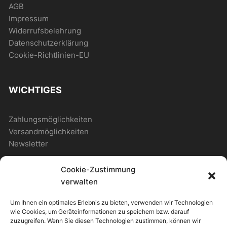
AGB
Impressum
Widerrufsbelehrung
Datenschutzerklärung
Cookie-Richtlinien-EU
WICHTIGES
Zahlungsmöglichkeiten
Versandmöglichkeiten
Newsletter
Cookie-Zustimmung
ALLGEMEIN
verwalten
Um Ihnen ein optimales Erlebnis zu bieten, verwenden wir Technologien
Photostore
wie Cookies, um Geräteinformationen zu speichern bzw. darauf
Photostore – Musterseite
zuzugreifen. Wenn Sie diesen Technologien zustimmen, können wir