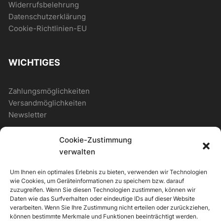
Widerrufsbelehrung
Datenschutzerklärung
Cookie-Richtlinien-EU
WICHTIGES
Zahlungsmöglichkeiten
Versandmöglichkeiten
Newsletter
Cookie-Zustimmung
ALLGEMEIN
verwalten
Um Ihnen ein optimales Erlebnis zu bieten, verwenden wir Technologien
Photostore
wie Cookies, um Geräteinformationen zu speichern bzw. darauf
Photostore – Musterseite
zuzugreifen. Wenn Sie diesen Technologien zustimmen, können wir
Daten wie das Surfverhalten oder eindeutige IDs auf dieser Website
Musterseite mit Shop
verarbeiten. Wenn Sie Ihre Zustimmung nicht erteilen oder zurückziehen,
können bestimmte Merkmale und Funktionen beeinträchtigt werden.