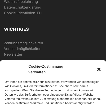
Widerrufsbelehrung
Datenschutzerklärung
Cookie-Richtlinien-EU
WICHTIGES
Zahlungsmöglichkeiten
Versandmöglichkeiten
Newsletter
Cookie-Zustimmung
ALLGEMEIN
verwalten
Um Ihnen ein optimales Erlebnis zu bieten, verwenden wir Technologien
Photostore
wie Cookies, um Geräteinformationen zu speichern bzw. darauf
Photostore – Musterseite
zuzugreifen. Wenn Sie diesen Technologien zustimmen, können wir
Daten wie das Surfverhalten oder eindeutige IDs auf dieser Website
Musterseite mit Shop
verarbeiten. Wenn Sie Ihre Zustimmung nicht erteilen oder zurückziehen,
können bestimmte Merkmale und Funktionen beeinträchtigt werden.