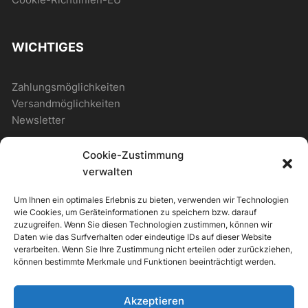
WICHTIGES
Zahlungsmöglichkeiten
Versandmöglichkeiten
Newsletter
Cookie-Zustimmung
ALLGEMEIN
verwalten
Um Ihnen ein optimales Erlebnis zu bieten, verwenden wir Technologien
Photostore
wie Cookies, um Geräteinformationen zu speichern bzw. darauf
Photostore – Musterseite
zuzugreifen. Wenn Sie diesen Technologien zustimmen, können wir
Daten wie das Surfverhalten oder eindeutige IDs auf dieser Website
Musterseite mit Shop
verarbeiten. Wenn Sie Ihre Zustimmung nicht erteilen oder zurückziehen,
können bestimmte Merkmale und Funktionen beeinträchtigt werden.
+49
Akzeptieren
7000