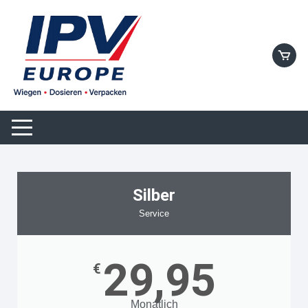
Silber
Service
29,95
€
Monatlich