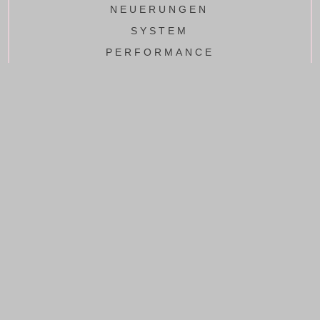
NEUERUNGEN
SYSTEM
PERFORMANCE
HIGH QUALITY - Made In
GERMANY
“Entwickelt von IPV-Europe, vereint die 1000S
Qualität, Präzision und Langlebigkeit”